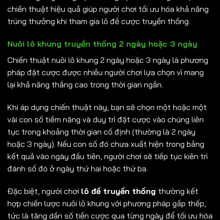
chiến thuật hiệu quả giúp người chơi tối ưu hóa khả năng
trúng thưởng khi tham gia lô đề cược truyền thống:
Nuôi lô khung truyền thống 2 ngày hoặc 3 ngày
Chiến thuật nuôi lô khung 2 ngày hoặc 3 ngày là phương
pháp đặt cược được nhiều người chơi lựa chọn vì mang
lại khả năng thắng cao trong thời gian ngắn.
Khi áp dụng chiến thuật này, bạn sẽ chọn một hoặc một
vài con số tiềm năng và duy trì đặt cược vào chúng liên
tục trong khoảng thời gian cố định (thường là 2 ngày
hoặc 3 ngày). Nếu con số đó chưa xuất hiện trong bảng
kết quả vào ngày đầu tiên, người chơi sẽ tiếp tục kiên trì
đánh số đó ở ngày thứ hai hoặc thứ ba.
Đặc biệt, người chơi
lô đề truyền thống
thường kết
hợp chiến lược nuôi lô khung với phương pháp gấp thếp,
tức là tăng dần số tiền cược qua từng ngày để tối ưu hóa