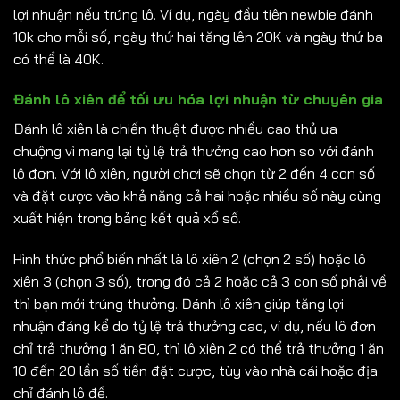
lợi nhuận nếu trúng lô. Ví dụ, ngày đầu tiên newbie đánh
10k cho mỗi số, ngày thứ hai tăng lên 20K và ngày thứ ba
có thể là 40K.
Đánh lô xiên để tối ưu hóa lợi nhuận từ chuyên gia
Đánh lô xiên là chiến thuật được nhiều cao thủ ưa
chuộng vì mang lại tỷ lệ trả thưởng cao hơn so với đánh
lô đơn. Với lô xiên, người chơi sẽ chọn từ 2 đến 4 con số
và đặt cược vào khả năng cả hai hoặc nhiều số này cùng
xuất hiện trong bảng kết quả xổ số.
Hình thức phổ biến nhất là lô xiên 2 (chọn 2 số) hoặc lô
xiên 3 (chọn 3 số), trong đó cả 2 hoặc cả 3 con số phải về
thì bạn mới trúng thưởng. Đánh lô xiên giúp tăng lợi
nhuận đáng kể do tỷ lệ trả thưởng cao, ví dụ, nếu lô đơn
chỉ trả thưởng 1 ăn 80, thì lô xiên 2 có thể trả thưởng 1 ăn
10 đến 20 lần số tiền đặt cược, tùy vào nhà cái hoặc địa
chỉ đánh lô đề.