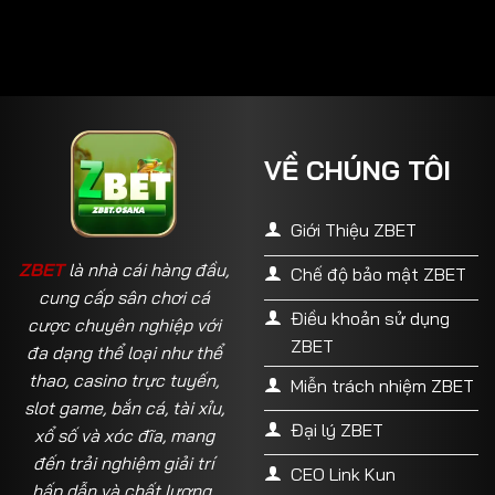
VỀ CHÚNG TÔI
Giới Thiệu ZBET
ZBET
là nhà cái hàng đầu,
Chế độ bảo mật ZBET
cung cấp sân chơi cá
Điều khoản sử dụng
cược chuyên nghiệp với
ZBET
đa dạng thể loại như thể
thao, casino trực tuyến,
Miễn trách nhiệm ZBET
slot game, bắn cá, tài xỉu,
Đại lý ZBET
xổ số và xóc đĩa, mang
đến trải nghiệm giải trí
CEO Link Kun
hấp dẫn và chất lượng.