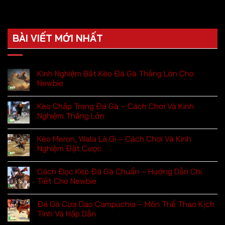
BÀI VIẾT MỚI NHẤT
Kinh Nghiệm Bắt Kèo Đá Gà Thắng Lớn Cho
Newbie
Kèo Chấp Trong Đá Gà – Cách Chơi Và Kinh
Nghiệm Thắng Lớn
Kèo Meron, Wala Là Gì – Cách Chơi Và Kinh
Nghiệm Đặt Cược
Cách Đọc Kèo Đá Gà Chuẩn – Hướng Dẫn Chi
Tiết Cho Newbie
Đá Gà Cựa Dao Campuchia – Môn Thể Thao Kịch
Tính Và Hấp Dẫn