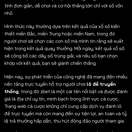
tính đơn giản, dễ chơi và cơ hội thắng lớn chỉ với số vốn
nhỏ.
Hình thức này thường dựa trên kết quả của xổ số kiến
thiết miền Bắc, miền Trung hoặc miền Nam, trong đó
người chơi sẽ chọn các con số mà mình tin rằng sẽ xuất
hiện trong kết quả quay thưởng. Mỗi ngày, kết quả xổ số
sẽ công bố các dãy số trúng giải, và nếu số bạn chọn
khớp với kết quả, bạn sẽ giành chiến thắng.
Hiện nay, sự phát triển của công nghệ đã mang đến nhiều
nền tảng trực tuyến hỗ trợ người chơi
lô đề truyền
thống
, trong đó zbet là một cái tên nổi bật và được đánh
giá là địa chỉ uy tín, minh bạch trong lĩnh vực cá cược.
Trang web cá cược không chỉ cung cấp dịch vụ đánh lô
đề trực tuyến mà còn mang đến sự tiện lợi, an toàn và tỷ
lệ trả thưởng hấp dẫn, thu hút đông đảo người tham gia.