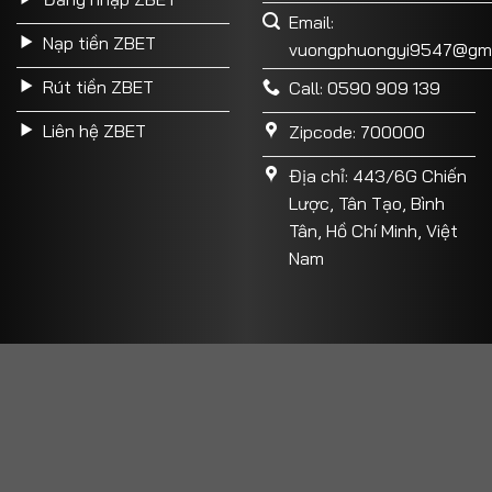
Email:
Nạp tiền ZBET
vuongphuongyi9547@gma
Rút tiền ZBET
Call: 0590 909 139
Liên hệ ZBET
Zipcode: 700000
Địa chỉ: 443/6G Chiến
Lược, Tân Tạo, Bình
Tân, Hồ Chí Minh, Việt
Nam