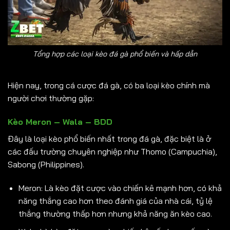
Tổng hợp các loại kèo đá gà phổ biến và hấp dẫn
Hiện nay, trong cá cược đá gà, có ba loại kèo chính mà
người chơi thường gặp:
Kèo Meron – Wala – BDD
Đây là loại kèo phổ biến nhất trong đá gà, đặc biệt là ở
các đấu trường chuyên nghiệp như Thomo (Campuchia),
Sabong (Philippines).
Meron: Là kèo đặt cược vào chiến kê mạnh hơn, có khả
năng thắng cao hơn theo đánh giá của nhà cái, tỷ lệ
thắng thường thấp hơn nhưng khả năng ăn kèo cao.