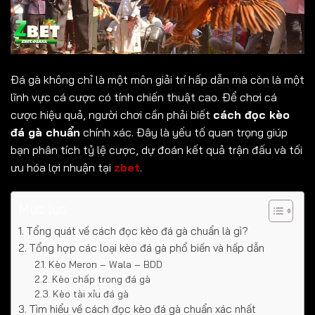
Đá gà không chỉ là một môn giải trí hấp dẫn mà còn là một
lĩnh vực cá cược có tính chiến thuật cao. Để chơi cá
cược hiệu quả, người chơi cần phải biết
cách đọc kèo
đá gà chuẩn
chính xác. Đây là yếu tố quan trọng giúp
bạn phân tích tỷ lệ cược, dự đoán kết quả trận đấu và tối
ưu hóa lợi nhuận tại
zbet
.
Mục lục
Tổng quát về cách đọc kèo đá gà chuẩn là gì?
Tổng hợp các loại kèo đá gà phổ biến và hấp dẫn
Kèo Meron – Wala – BDD
Kèo chấp trong đá gà
Kèo tài xỉu đá gà
Tìm hiểu về cách đọc kèo đá gà chuẩn xác nhất