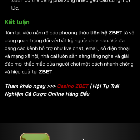
lúc.
Kết luận
Tóm lại, việc nắm rõ các phương thức
liên hệ ZBET
là vô
cùng quan trọng đối với bất kỳ người chơi nào. Với đa
dạng các kênh hỗ trợ như live chat, email, số điện thoại
và mạng xã hội, nhà cái luôn sẵn sàng lắng nghe và giải
đáp mọi thắc mắc của người chơi một cách nhanh chóng
và hiệu quả tại
ZBET
.
Tham khảo ngay >>>
Casino ZBET
| Hội Tụ Trải
Nghiệm Cá Cược Online Hàng Đầu