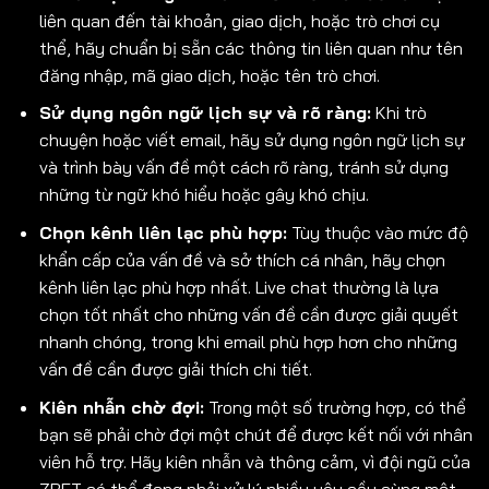
liên quan đến tài khoản, giao dịch, hoặc trò chơi cụ
thể, hãy chuẩn bị sẵn các thông tin liên quan như tên
đăng nhập, mã giao dịch, hoặc tên trò chơi.
Sử dụng ngôn ngữ lịch sự và rõ ràng:
Khi trò
chuyện hoặc viết email, hãy sử dụng ngôn ngữ lịch sự
và trình bày vấn đề một cách rõ ràng, tránh sử dụng
những từ ngữ khó hiểu hoặc gây khó chịu.
Chọn kênh liên lạc phù hợp:
Tùy thuộc vào mức độ
khẩn cấp của vấn đề và sở thích cá nhân, hãy chọn
kênh liên lạc phù hợp nhất. Live chat thường là lựa
chọn tốt nhất cho những vấn đề cần được giải quyết
nhanh chóng, trong khi email phù hợp hơn cho những
vấn đề cần được giải thích chi tiết.
Kiên nhẫn chờ đợi:
Trong một số trường hợp, có thể
bạn sẽ phải chờ đợi một chút để được kết nối với nhân
viên hỗ trợ. Hãy kiên nhẫn và thông cảm, vì đội ngũ của
ZBET có thể đang phải xử lý nhiều yêu cầu cùng một