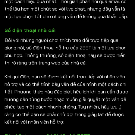
một cách hiệu quả nhất. Thời gian phản hồi qua email có
thể lâu hơn một chút so với live chat, nhưng đây vẫn là
một lựa chọn tốt cho những vấn đề không quá khẩn cấp.
Số điện thoại nhà cái
Đối với những người chơi thích trao đổi trực tiếp qua
giọng nói, số điện thoại hỗ trợ của ZBET là một lựa chọn
phù hợp. Thông thường, số điện thoại này sẽ được hiển
thị rõ ràng trên trang web của nhà cái.
Khi gọi điện, bạn sẽ được kết nối trực tiếp với nhân viên
hỗ trợ và có thể trình bày vấn đề của mình một cách chi
tiết. Phương thức này đặc biệt hữu ích khi bạn cần được
hướng dẫn từng bước hoặc muốn giải quyết một vấn đề
phức tạp một cách nhanh chóng. Tuy nhiên, hãy lưu ý
rằng có thể bạn sẽ phải chờ đợi trong giây lát để được
kết nối với nhân viên hỗ trợ.