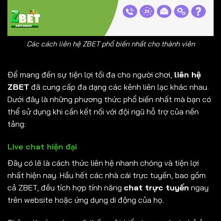
Các cách liên hệ ZBET phổ biến nhất cho thành viên
Để mang đến sự tiện lợi tối đa cho người chơi,
liên hệ
ZBET
đã cung cấp đa dạng các kênh liên lạc khác nhau.
Dưới đây là những phương thức phổ biến nhất mà bạn có
thể sử dụng khi cần kết nối với đội ngũ hỗ trợ của nền
tảng:
Live chat hiện đại
Đây có lẽ là cách thức liên hệ nhanh chóng và tiện lợi
nhất hiện nay. Hầu hết các nhà cái trực tuyến, bao gồm
cả ZBET, đều tích hợp tính năng
chat trực tuyến
ngay
trên website hoặc ứng dụng di động của họ.