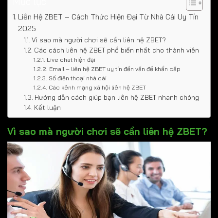
Mục lục
Liên Hệ ZBET – Cách Thức Hiện Đại Từ Nhà Cái Uy Tín
2025
Vì sao mà người chơi sẽ cần liên hệ ZBET?
Các cách liên hệ ZBET phổ biến nhất cho thành viên
Live chat hiện đại
Email – liên hệ ZBET uy tín đến vấn đề khẩn cấp
Số điện thoại nhà cái
Các kênh mạng xã hội liên hệ ZBET
Hướng dẫn cách giúp bạn liên hệ ZBET nhanh chóng
Kết luận
Vì sao mà người chơi sẽ cần liên hệ ZBET?