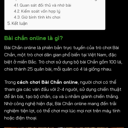
Quan sát đối thủ và nhớ bài
Kiểm soát vốn hợp lý
Giữ bình tĩnh khi chơi
Kết luận
Bài chắn online là gì?
Bài Chắn online là phiên bản trực tuyến của trò chơi Bài
Chắn, một trò chơi dân gian phổ biến tại Việt Nam, đặc
biệt ở miền Bắc. Trò chơi sử dụng bộ bài Chắn gồm 100 lá,
chia thành 25 quân bài, mỗi quân có 4 lá giống nhau.
Trong
cách chơi Bài Chắn online
, người chơi có thể
tham gia các ván đấu với 2-4 người, sử dụng chiến thuật
để ăn bài, tạo bộ chắn, cạ và ù nhằm giành chiến thắng.
Nhờ công nghệ hiện đại, Bài Chắn online mang đến trải
nghiệm tiện lợi, có thể chơi mọi lúc mọi nơi trên máy tính
hoặc điện thoại.