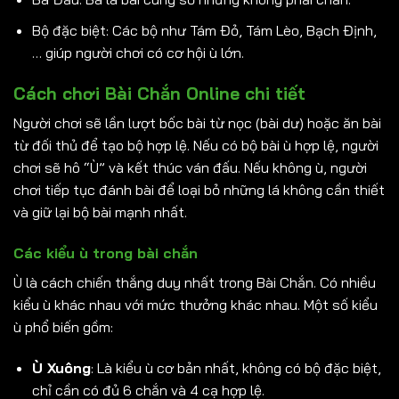
Bộ đặc biệt: Các bộ như Tám Đỏ, Tám Lèo, Bạch Định,
… giúp người chơi có cơ hội ù lớn.
Cách chơi Bài Chắn Online chi tiết
Người chơi sẽ lần lượt bốc bài từ nọc (bài dư) hoặc ăn bài
từ đối thủ để tạo bộ hợp lệ. Nếu có bộ bài ù hợp lệ, người
chơi sẽ hô “Ù” và kết thúc ván đấu. Nếu không ù, người
chơi tiếp tục đánh bài để loại bỏ những lá không cần thiết
và giữ lại bộ bài mạnh nhất.
Các kiểu ù trong bài chắn
Ù là cách chiến thắng duy nhất trong Bài Chắn. Có nhiều
kiểu ù khác nhau với mức thưởng khác nhau. Một số kiểu
ù phổ biến gồm:
Ù Xuông
: Là kiểu ù cơ bản nhất, không có bộ đặc biệt,
chỉ cần có đủ 6 chắn và 4 cạ hợp lệ.