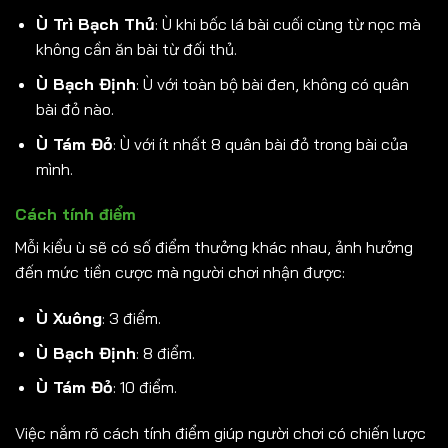
Ù Trì Bạch Thủ
: Ù khi bốc lá bài cuối cùng từ nọc mà
không cần ăn bài từ đối thủ.
Ù Bạch Định
: Ù với toàn bộ bài đen, không có quân
bài đỏ nào.
Ù Tám Đỏ
: Ù với ít nhất 8 quân bài đỏ trong bài của
mình.
Cách tính điểm
Mỗi kiểu ù sẽ có số điểm thưởng khác nhau, ảnh hưởng
đến mức tiền cược mà người chơi nhận được:
Ù Xuông
: 3 điểm.
Ù Bạch Định
: 8 điểm.
Ù Tám Đỏ
: 10 điểm.
Việc nắm rõ cách tính điểm giúp người chơi có chiến lược