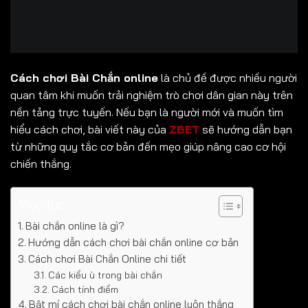
Cách chơi Bài Chắn online
là chủ đề được nhiều người
quan tâm khi muốn trải nghiệm trò chơi dân gian này trên
nền tảng trực tuyến. Nếu bạn là người mới và muốn tìm
hiểu cách chơi, bài viết này của
ZBET
sẽ hướng dẫn bạn
từ những quy tắc cơ bản đến mẹo giúp nâng cao cơ hội
chiến thắng.
Mục lục
Bài chắn online là gì?
Hướng dẫn cách chơi bài chắn online cơ bản
Cách chơi Bài Chắn Online chi tiết
Các kiểu ù trong bài chắn
Cách tính điểm
Bật mí cách chơi bài chắn online luôn thắng