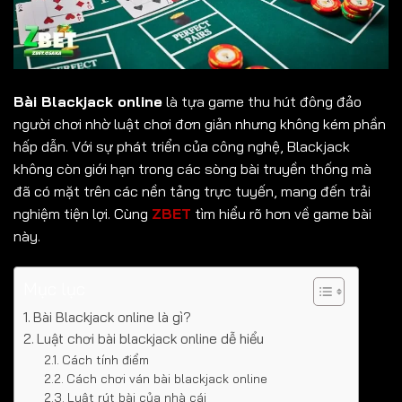
Bài Blackjack online
là tựa game thu hút đông đảo
người chơi nhờ luật chơi đơn giản nhưng không kém phần
hấp dẫn. Với sự phát triển của công nghệ, Blackjack
không còn giới hạn trong các sòng bài truyền thống mà
đã có mặt trên các nền tảng trực tuyến, mang đến trải
nghiệm tiện lợi. Cùng
ZBET
t
ìm hiểu rõ hơn về game bài
này.
Mục lục
Bài Blackjack online là gì?
Luật chơi bài blackjack online dễ hiểu
Cách tính điểm
Cách chơi ván bài blackjack online
Luật rút bài của nhà cái