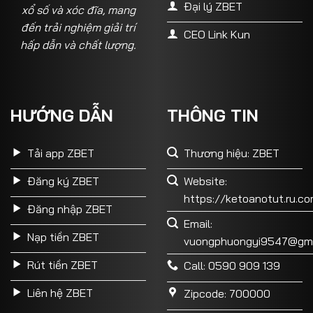
Đại lý ZBET
xổ số và xóc đĩa, mang
đến trải nghiệm giải trí
CEO Link Kun
hấp dẫn và chất lượng.
HƯỚNG DẪN
THÔNG TIN
Tải app ZBET
Thương hiệu: ZBET
Đăng ký ZBET
Website:
https://ketoanotut.ru.c
Đăng nhập ZBET
Email:
Nạp tiền ZBET
vuongphuongyi9547@gma
Rút tiền ZBET
Call: 0590 909 139
Liên hệ ZBET
Zipcode: 700000