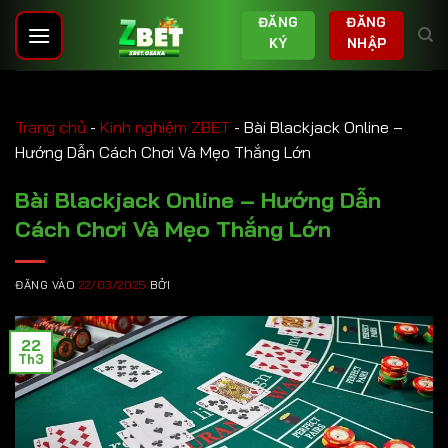
Bỏ
ĐĂNG
ĐĂNG
qua
KÝ
NHẬP
nội
dung
Trang chủ
-
Kinh nghiệm ZBET
-
Bài Blackjack Online –
Hướng Dẫn Cách Chơi Và Mẹo Thắng Lớn
Bài Blackjack Online – Hướng Dẫn
Cách Chơi Và Mẹo Thắng Lớn
ĐĂNG VÀO
22/03/2025
BỞI
22
Th3